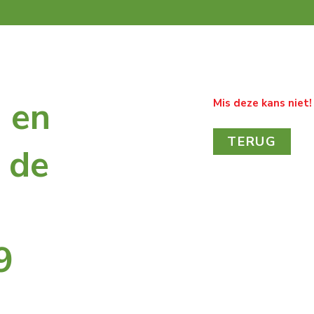
 en
Mis deze kans niet!
TERUG
 de
9