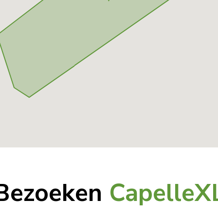
Bezoeken
CapelleX