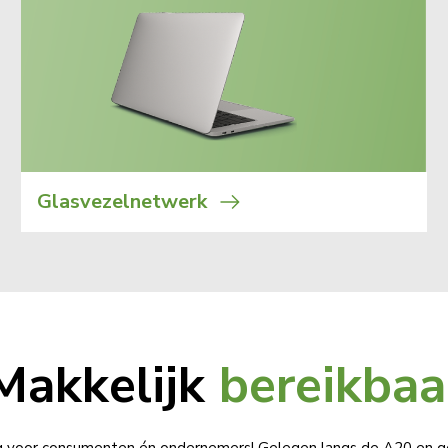
Glasvezelnetwerk
Makkelijk
bereikbaa
g voor consumenten én ondernemers! Gelegen langs de A20 en g