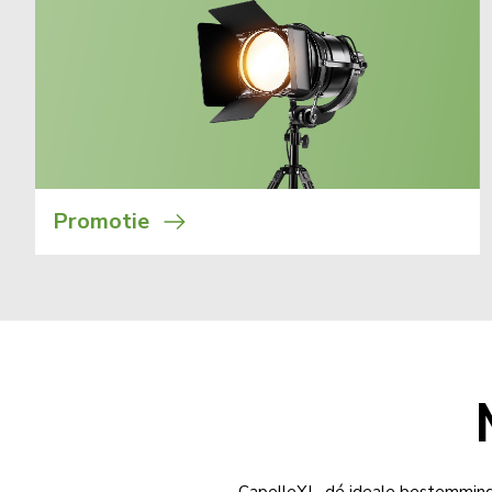
Promotie
CapelleXL, dé ideale bestemmin