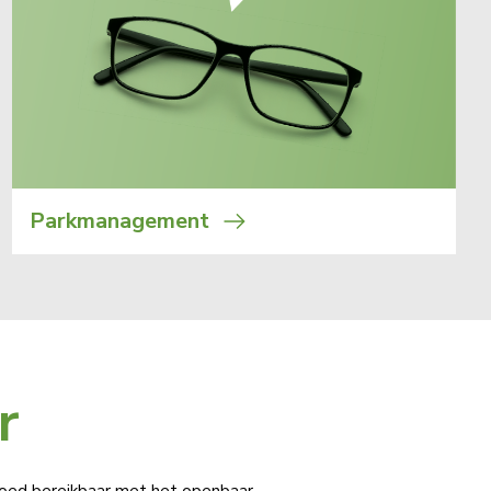
Parkmanagement
r
oed bereikbaar met het openbaar