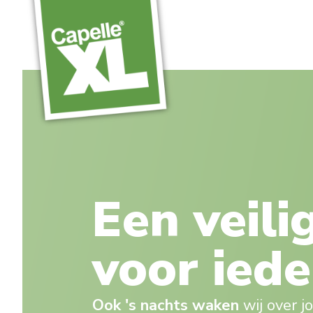
Een veili
voor ied
Ook 's nachts waken
wij over j