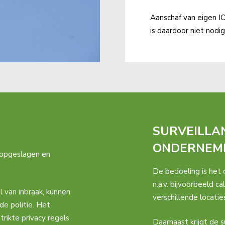
Aanschaf van eigen I
is daardoor niet nodig
SURVEILLA
ONDERNEM
 opgeslagen en
De bedoeling is het
n.a.v. bijvoorbeeld 
 van inbraak, kunnen
verschillende locati
de politie. Het
trikte privacy regels
Daarnaast krijgt de 