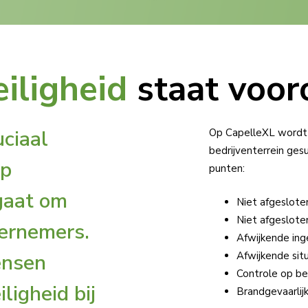
eiligheid
staat voor
uciaal
Op Ca­pel­leXL wordt e
be­drij­ven­ter­rein g
op
punten:
gaat om
Niet afgeslot
Niet afgeslote
ernemers.
Afwijkende ing
Afwijkende sit
ensen
Controle op be
igheid bij
Brandgevaarlijk