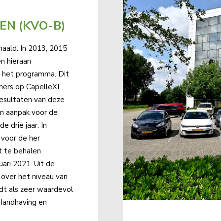
EN (KVO-B)
haald. In 2013, 2015
n hieraan
p het programma. Dit
emers op CapelleXL.
esultaten van deze
n aanpak voor de
 drie jaar. In
 voor de her
Het te behalen
uari 2021. Uit de
over het niveau van
dt als zeer waardevol
 Handhaving en