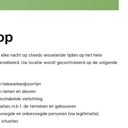
op
l­ke nacht op steeds wis­se­len­de tij­den op het he­le
e­sur­veil­leerd. Uw locatie wordt gecontroleerd op de volgende
en hekwerken/poorten
n ramen en deuren
eschakelde verlichting
uaties m.b.t. de terreinen en gebouwen
voegde en onbevoegde personen (via legitimatie)
 situaties