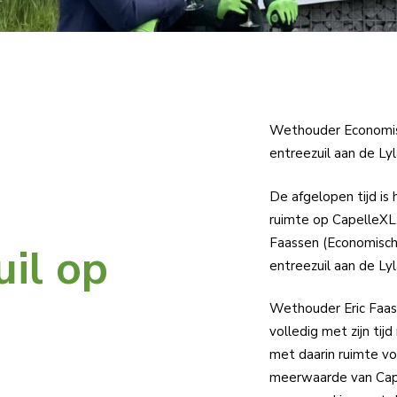
Wethouder Economisc
entreezuil aan de Ly
De afgelopen tijd i
ruimte op CapelleXL
Faassen (Economisch
uil op
entreezuil aan de Ly
Wethouder Eric Faass
volledig met zijn ti
met daarin ruimte vo
meerwaarde van Cap