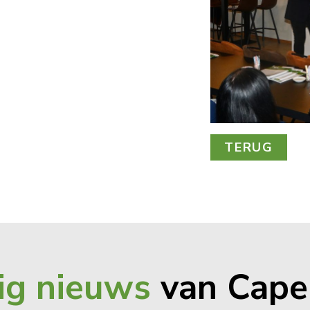
TERUG
ig nieuws
van Cape