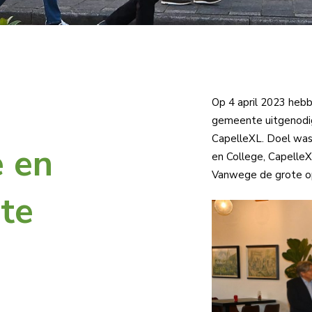
Op 4 april 2023 heb
gemeente uitgenodig
CapelleXL. Doel wa
 en
en College, CapelleX
Vanwege de grote o
te