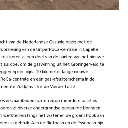
acht van de Nederlandse Gasunie bezig met de
orziening van de UniperRoCa-centrale in Capelle
ij realiseren zij een deel van de aanleg van het nieuwe
 als doel om de gaswinning uit het Groningerveld te
ggen zij een bijna 10 kilometer lange nieuwe
 RoCa-centrale en een gas-afsluiterschema in de
eente Zuidplas t.h.v. de Vierde Tocht.
e werkzaamheden richten zij op meerdere locaties
voeren zij diverse ondergrondse gestuurde boringen
t werkterrein langs het water en de groenstrook aan
reeds in gebruik. Aan de Rietbaan en de Essebaan zijn