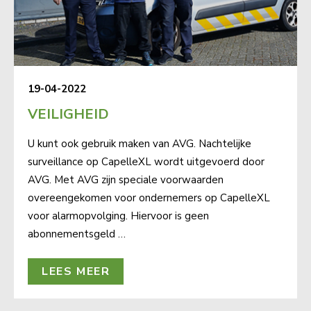
19-04-2022
VEILIGHEID
U kunt ook gebruik maken van AVG. Nachtelijke
surveillance op CapelleXL wordt uitgevoerd door
AVG. Met AVG zijn spe­ci­a­le voor­waar­den
over­een­ge­ko­men voor on­der­ne­mers op Ca­pel­leXL
voor alarmop­vol­ging. Hier­voor is geen
abon­ne­ments­geld …
LEES MEER